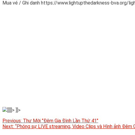
Mua vé / Ghi danh https://www.lightupthedarkness-bva.org/li
]]]]>
]]>
Post
Previous:
Thư Mời "Đêm Gia Đình Lần Thứ 41"
Next:
“Phóng sự LIVE streaming, Video Clips và Hình ảnh Đêm G
navigation