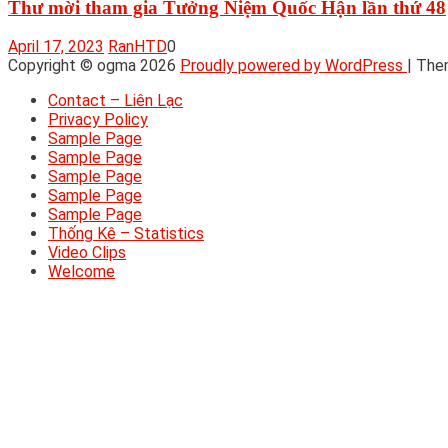
Thư mời tham gia Tưởng Niệm Quốc Hận lần thứ 48
April 17, 2023
RanHTD
0
Copyright © ogma 2026
Proudly powered by WordPress
|
The
Contact – Liên Lạc
Privacy Policy
Sample Page
Sample Page
Sample Page
Sample Page
Sample Page
Thống Kê – Statistics
Video Clips
Welcome