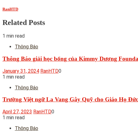
RanHTD
Related Posts
1 min read
Thông Báo
Thông Báo giải học bổng của Kimmy Dương Founda
January 31, 2024
RanHTD
0
1 min read
Thông Báo
Trường Việt ngữ La Vang Gây Quỹ cho Giáo Họ Đức 
April 27, 2023
RanHTD
0
1 min read
Thông Báo