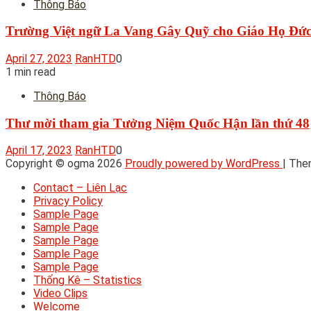
Thông Báo
Trường Việt ngữ La Vang Gây Quỹ cho Giáo Họ Đức 
April 27, 2023
RanHTD
0
1 min read
Thông Báo
Thư mời tham gia Tưởng Niệm Quốc Hận lần thứ 48
April 17, 2023
RanHTD
0
Copyright © ogma 2026
Proudly powered by WordPress
|
The
Contact – Liên Lạc
Privacy Policy
Sample Page
Sample Page
Sample Page
Sample Page
Sample Page
Thống Kê – Statistics
Video Clips
Welcome