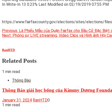
In Write-In 13 0.23% Last Modified on 02/19/2019 07:55 PM
https://www.fairfaxcounty.gov/elections/sites/elections/fil
Post
Previous:
Lá Phiếu Mẫu của Quận Fairfax cho Bầu Cử Đặc Biệt d
Next:
Phóng sự LIVE streaming, Video Clips và Hình ảnh Hội 
navigation
RanHTD
Related Posts
1 min read
Thông Báo
Thông Báo giải học bổng của Kimmy Dương Founda
January 31, 2024
RanHTD
0
1 min read