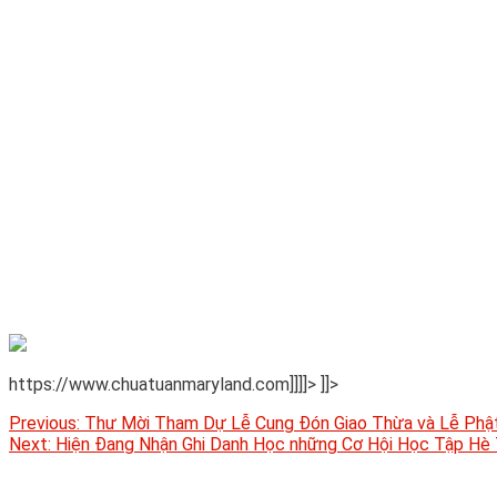
https://www.chuatuanmaryland.com]]]]>
]]>
Post
Previous:
Thư Mời Tham Dự Lễ Cung Đón Giao Thừa và Lễ Phật
Next:
Hiện Đang Nhận Ghi Danh Học những Cơ Hội Học Tập Hè
navigation