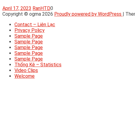
April 17, 2023
RanHTD
0
Copyright © ogma 2026
Proudly powered by WordPress
|
The
Contact – Liên Lạc
Privacy Policy
Sample Page
Sample Page
Sample Page
Sample Page
Sample Page
Thống Kê – Statistics
Video Clips
Welcome