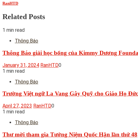
RanHTD
Related Posts
1 min read
Thông Báo
Thông Báo giải học bổng của Kimmy Dương Founda
January 31, 2024
RanHTD
0
1 min read
Thông Báo
Trường Việt ngữ La Vang Gây Quỹ cho Giáo Họ Đức 
April 27, 2023
RanHTD
0
1 min read
Thông Báo
Thư mời tham gia Tưởng Niệm Quốc Hận lần thứ 48