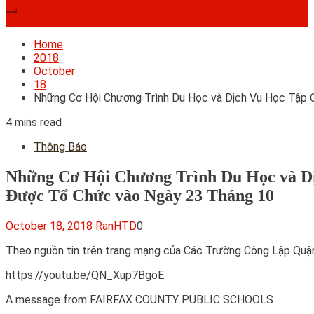
Subscribe
Home
2018
October
18
Những Cơ Hội Chương Trình Du Học và Dịch Vụ Học Tập
4 mins read
Thông Báo
Những Cơ Hội Chương Trình Du Học và D
Được Tổ Chức vào Ngày 23 Tháng 10
October 18, 2018
RanHTD
0
Theo nguồn tin trên trang mạng của Các Trường Công Lập Quận
https://youtu.be/QN_Xup7BgoE
A message from FAIRFAX COUNTY PUBLIC SCHOOLS