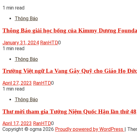
1 min read
Thông Báo
Thông Báo giải học bổng của Kimmy Dương Founda
January 31, 2024
RanHTD
0
1 min read
Thông Báo
Trường Việt ngữ La Vang Gây Quỹ cho Giáo Họ Đức 
April 27, 2023
RanHTD
0
1 min read
Thông Báo
Thư mời tham gia Tưởng Niệm Quốc Hận lần thứ 48
April 17, 2023
RanHTD
0
Copyright © ogma 2026
Proudly powered by WordPress
|
The