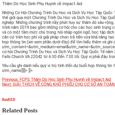
Thăm Dò Học Sinh-Phụ Huynh về Impact Aid
Những Cơ Hội Chương Trình Du Học và Dịch Vụ Học Tập Quốc 
thế giới qua một Chương Trình Du Học và Dịch Vụ Học Tập Quốc
nghiệp. Những chương trình nầy phát huy sự thăm dò sâu-rộng, h
trình năm 2019 bao gồm những cơ hội cho các học sinh trung c
và có một tầm mức chú trọng: hội nhập ngôn ngữ, học tập dịch
căn cứ trên học phí và giải pháp chọn trả tiền vừa khả năng tạ
họp thông tin (xin xem phần dưới đây) để tìm hiểu thêm và ghi
utm_content=&utm_medium=email&utm_name=&utm_source=gov
cơ hội Chương Trình Du Học và Dịch Vụ Học Tập Quốc Tế năm 
Falls Church VA 22042 từ 6:30 đến 7:30 tối. Quý vị phải đậu tr
Yêu cầu ghi danh nếu quý vị trù tính đến dự buổi họp thôn
utm_name]]]]>
]]>
Post
Previous:
FCPS Thăm Dò Học Sinh-Phụ Huynh về Impact Aid
Next:
GIẢI THÍCH VỀ CÔNG KHỐ PHIẾU CHO CƠ SỞ AN TOÀ
navigation
RanHTD
Related Posts