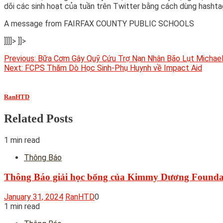
dõi các sinh hoạt của tuần trên Twitter bằng cách dùng hasht
A message from FAIRFAX COUNTY PUBLIC SCHOOLS
]]]]>
]]>
Post
Previous:
Bữa Cơm Gây Quỹ Cứu Trợ Nạn Nhân Bão Lụt Michael
Next:
FCPS Thăm Dò Học Sinh-Phụ Huynh về Impact Aid
navigation
RanHTD
Related Posts
1 min read
Thông Báo
Thông Báo giải học bổng của Kimmy Dương Founda
January 31, 2024
RanHTD
0
1 min read