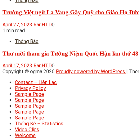
Thông Báo
Trường Việt ngữ La Vang Gây Quỹ cho Giáo Họ Đức 
April 27, 2023
RanHTD
0
1 min read
Thông Báo
Thư mời tham gia Tưởng Niệm Quốc Hận lần thứ 48
April 17, 2023
RanHTD
0
Copyright © ogma 2026
Proudly powered by WordPress
|
The
Contact – Liên Lạc
Privacy Policy
Sample Page
Sample Page
Sample Page
Sample Page
Sample Page
Thống Kê – Statistics
Video Clips
Welcome