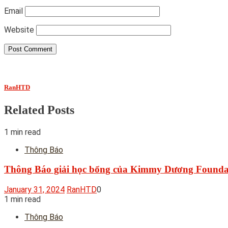
Email
Website
RanHTD
Related Posts
1 min read
Thông Báo
Thông Báo giải học bổng của Kimmy Dương Founda
January 31, 2024
RanHTD
0
1 min read
Thông Báo