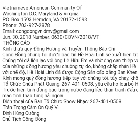
Vietnamese American Community Of
Washington D.C. Maryland & Virginia
P.O. Box 1593 Herndon, VA 20172-1593
Phone: 703-927-2878
Email: congdongvn.dmv@gmail.com
Jun. 30, 2018 Number: 0630/CĐVN/2018/VT
THÔNG CÁO
Kính thưa quý Đồng Hương và Truyền Thông Báo Chí
Cộng Đồng chúng tôi được báo tin Hề Hoài Linh sẽ xuất hiện 
Chúng tôi đã liên lạc với ông Lê Hữu Em và nhờ ông can thiệp v
của những đồng hương yêu chuộng tự do, không chấp nhận Hề Ho
với chế độ, Hề Hoài Linh đã được Cộng Sản cấp bằng Ban Khen 
Kính mong quý đồng hương tiếp tay với chúng tôi, tẩy chay, khô
Tổ Chức Chùa Phật Quang: 267-401-0508, yêu cầu họ loại bỏ Hề
Trước hiện tình đồng bào trong nước đang liều thân tranh đấu
mặc tình thao túng hải ngoại.
Điện thoại của Ban Tổ Chức Show Nhạc: 267-401-0508
Trân Trọng Cám Ơn Quý Vị
Đinh Hùng Cường
Chủ Tịch Cộng Đồng