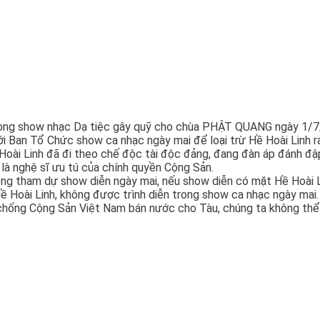
trong show nhạc Dạ tiệc gây quỹ cho chùa PHẬT QUANG ngày 1/7
ới Ban Tổ Chức show ca nhạc ngày mai để loại trừ Hề Hoài Linh r
ài Linh đã đi theo chế độc tài độc đảng, đang đàn áp đánh đập
là nghệ sĩ ưu tú của chính quyền Cộng Sản.
ng tham dự show diễn ngày mai, nếu show diễn có mặt Hề Hoài Linh
 Hoài Linh, không được trình diễn trong show ca nhạc ngày mai.
 chống Cộng Sản Việt Nam bán nước cho Tàu, chúng ta không thể