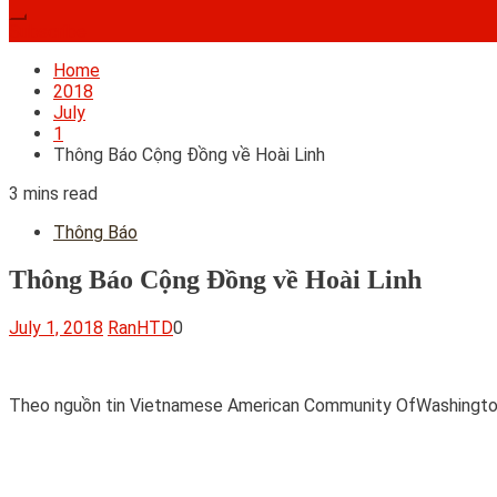
Subscribe
Home
2018
July
1
Thông Báo Cộng Đồng về Hoài Linh
3 mins read
Thông Báo
Thông Báo Cộng Đồng về Hoài Linh
July 1, 2018
RanHTD
0
Theo nguồn tin Vietnamese American Community OfWashington 