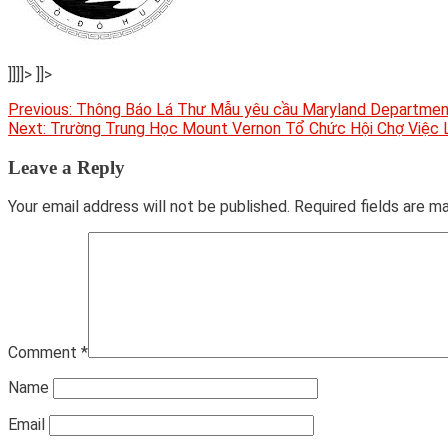
]]]]>
]]>
Post
Previous:
Thông Báo Lá Thư Mẫu yêu cầu Maryland Department
Next:
Trường Trung Học Mount Vernon Tổ Chức Hội Chợ Việc L
navigation
Leave a Reply
Your email address will not be published.
Required fields are 
Comment
*
Name
Email