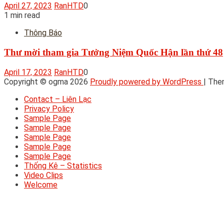
April 27, 2023
RanHTD
0
1 min read
Thông Báo
Thư mời tham gia Tưởng Niệm Quốc Hận lần thứ 48
April 17, 2023
RanHTD
0
Copyright © ogma 2026
Proudly powered by WordPress
|
The
Contact – Liên Lạc
Privacy Policy
Sample Page
Sample Page
Sample Page
Sample Page
Sample Page
Thống Kê – Statistics
Video Clips
Welcome