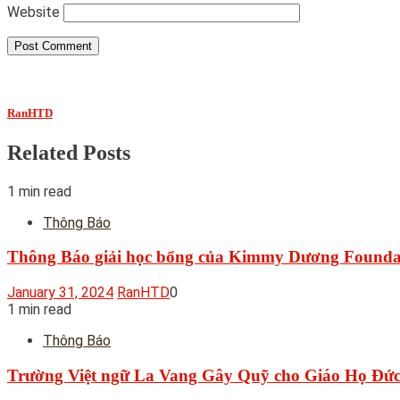
Website
RanHTD
Related Posts
1 min read
Thông Báo
Thông Báo giải học bổng của Kimmy Dương Founda
January 31, 2024
RanHTD
0
1 min read
Thông Báo
Trường Việt ngữ La Vang Gây Quỹ cho Giáo Họ Đức 