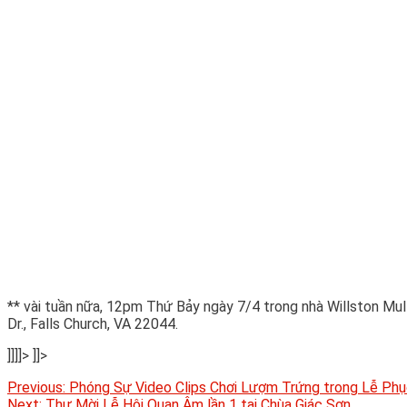
** vài tuần nữa, 12pm Thứ Bảy ngày 7/4 trong nhà Willston Mult
Dr., Falls Church, VA 22044.
]]]]>
]]>
Post
Previous:
Phóng Sự Video Clips Chơi Lượm Trứng trong Lễ Phục
Next:
Thư Mời Lễ Hội Quan Âm lần 1 tại Chùa Giác Sơn