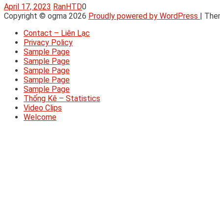
April 17, 2023
RanHTD
0
Copyright © ogma 2026
Proudly powered by WordPress
|
The
Contact – Liên Lạc
Privacy Policy
Sample Page
Sample Page
Sample Page
Sample Page
Sample Page
Thống Kê – Statistics
Video Clips
Welcome