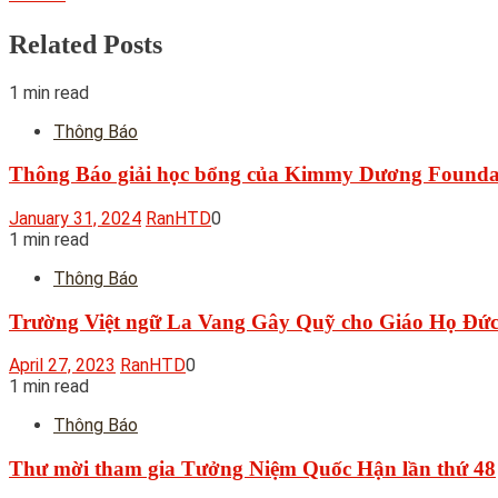
Related Posts
1 min read
Thông Báo
Thông Báo giải học bổng của Kimmy Dương Founda
January 31, 2024
RanHTD
0
1 min read
Thông Báo
Trường Việt ngữ La Vang Gây Quỹ cho Giáo Họ Đức 
April 27, 2023
RanHTD
0
1 min read
Thông Báo
Thư mời tham gia Tưởng Niệm Quốc Hận lần thứ 48