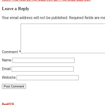
navigation
Leave a Reply
Your email address will not be published.
Required fields are 
Comment
*
Name
Email
Website
RanHTD