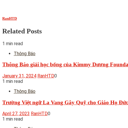
RanHTD
Related Posts
1 min read
Thông Báo
Thông Báo giải học bổng của Kimmy Dương Founda
January 31, 2024
RanHTD
0
1 min read
Thông Báo
Trường Việt ngữ La Vang Gây Quỹ cho Giáo Họ Đức 
April 27, 2023
RanHTD
0
1 min read