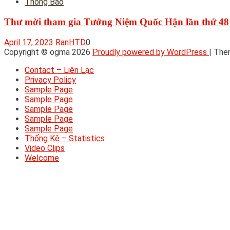
Thông Báo
Thư mời tham gia Tưởng Niệm Quốc Hận lần thứ 48
April 17, 2023
RanHTD
0
Copyright © ogma 2026
Proudly powered by WordPress
|
The
Contact – Liên Lạc
Privacy Policy
Sample Page
Sample Page
Sample Page
Sample Page
Sample Page
Thống Kê – Statistics
Video Clips
Welcome