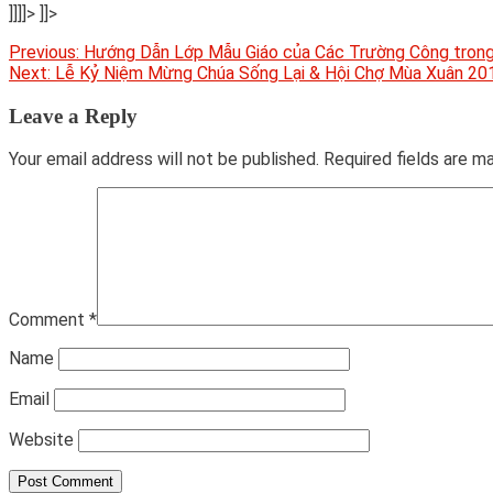
]]]]>
]]>
Post
Previous:
Hướng Dẫn Lớp Mẫu Giáo của Các Trường Công tron
Next:
Lễ Kỷ Niệm Mừng Chúa Sống Lại & Hội Chợ Mùa Xuân 20
navigation
Leave a Reply
Your email address will not be published.
Required fields are 
Comment
*
Name
Email
Website