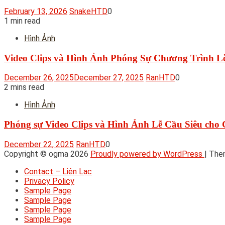
February 13, 2026
SnakeHTD
0
1 min read
Hình Ảnh
Video Clips và Hình Ảnh Phóng Sự Chương Trình L
December 26, 2025
December 27, 2025
RanHTD
0
2 mins read
Hình Ảnh
Phóng sự Video Clips và Hình Ảnh Lễ Cầu Siêu cho 
December 22, 2025
RanHTD
0
Copyright © ogma 2026
Proudly powered by WordPress
|
The
Contact – Liên Lạc
Privacy Policy
Sample Page
Sample Page
Sample Page
Sample Page