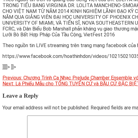
TRONG TIỂU BANG VIRGINIA DR. LOLITA MANCHENO-SMOAK
CHO VIỆT NAM TỪ NĂM 2014 KINH NGHIỆM LÃNH ĐẠO KỲ C
NĂM QUA GIẢNG VIÊN ĐẠI HỌC UNIVERSITY OF PHOENIX C
UNIVERSITY OF MIAMI, VÀ TIẾN SĨ, NOVA SOUTHEASTERN UNIV
FCRC, và Dân Biểu Bob Marshall phản kháng vụ giao thương mậ
Lưỡi Bò Bất Hợp Pháp Của Tầu Cộng, VietFest 2016
Theo nguồn tin LIVE streaming trên trang mạng facebook của 
https://www.facebook.com/hoathinhdon/videos/10215021
]]]]>
]]>
Post
Previous:
Chương Trình Ca Nhạc Prelude Chamber Ensemble với 
Next:
Lá Phiếu Mẫu cho TỔNG TUYỂN CỬ và BẦU CỬ ĐẶC BIỆT 
navigation
Leave a Reply
Your email address will not be published.
Required fields are 