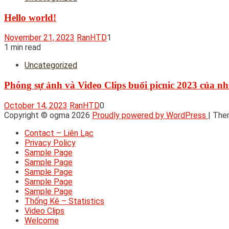
Hello world!
November 21, 2023
RanHTD
1
1 min read
Uncategorized
Phóng sự ảnh và Video Clips buổi picnic 2023 của 
October 14, 2023
RanHTD
0
Copyright © ogma 2026
Proudly powered by WordPress
|
The
Contact – Liên Lạc
Privacy Policy
Sample Page
Sample Page
Sample Page
Sample Page
Sample Page
Thống Kê – Statistics
Video Clips
Welcome