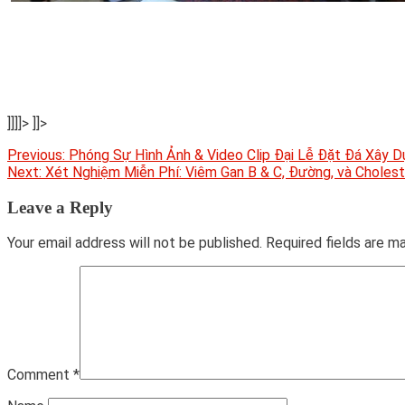
]]]]>
]]>
Post
Previous:
Phóng Sự Hình Ảnh & Video Clip Đại Lễ Đặt Đá Xây Dự
Next:
Xét Nghiệm Miễn Phí: Viêm Gan B & C, Đường, và Cholest
navigation
Leave a Reply
Your email address will not be published.
Required fields are 
Comment
*