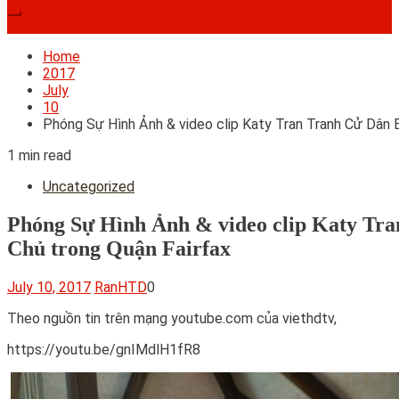
Subscribe
Home
2017
July
10
Phóng Sự Hình Ảnh & video clip Katy Tran Tranh Cử Dân B
1 min read
Uncategorized
Phóng Sự Hình Ảnh & video clip Katy Tra
Chủ trong Quận Fairfax
July 10, 2017
RanHTD
0
Theo nguồn tin trên mạng youtube.com của viethdtv,
https://youtu.be/gnIMdlH1fR8