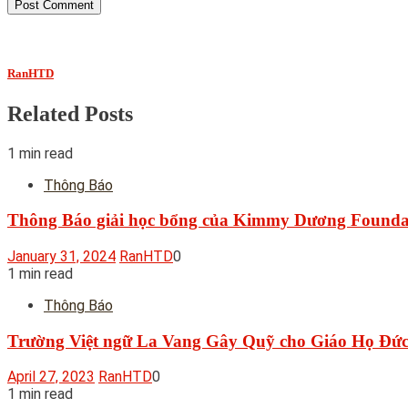
RanHTD
Related Posts
1 min read
Thông Báo
Thông Báo giải học bổng của Kimmy Dương Founda
January 31, 2024
RanHTD
0
1 min read
Thông Báo
Trường Việt ngữ La Vang Gây Quỹ cho Giáo Họ Đức 
April 27, 2023
RanHTD
0
1 min read