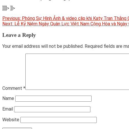
]]]]>
]]>
Post
Previous:
Phóng Sự Hình Ảnh & video clip khi Katy Tran Thắng
Next:
Lễ Kỷ Niệm Ngày Quân Lực Việt Nam Cộng Hòa và Ngày 
navigation
Leave a Reply
Your email address will not be published.
Required fields are 
Comment
*
Name
Email
Website