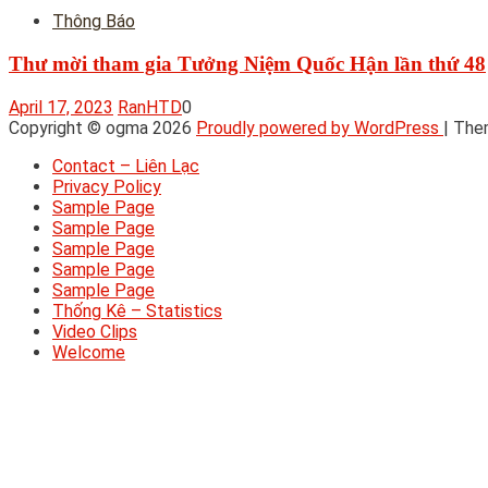
Thông Báo
Thư mời tham gia Tưởng Niệm Quốc Hận lần thứ 48
April 17, 2023
RanHTD
0
Copyright © ogma 2026
Proudly powered by WordPress
|
The
Contact – Liên Lạc
Privacy Policy
Sample Page
Sample Page
Sample Page
Sample Page
Sample Page
Thống Kê – Statistics
Video Clips
Welcome