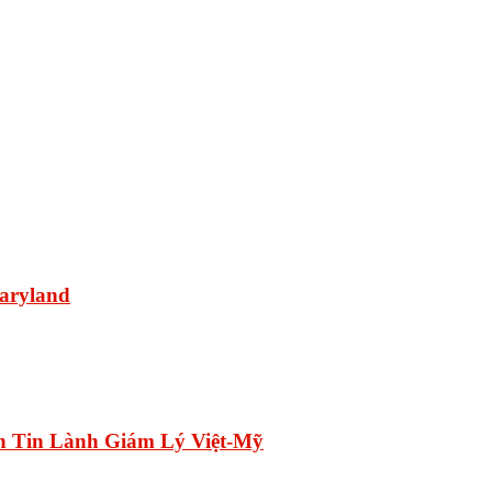
Maryland
h Tin Lành Giám Lý Việt-Mỹ