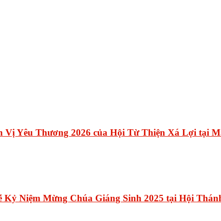
n Vị Yêu Thương 2026 của Hội Từ Thiện Xá Lợi tại 
ễ Kỷ Niệm Mừng Chúa Giáng Sinh 2025 tại Hội Thán