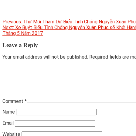
Post
Previous:
Thư Mời Tham Dự Biểu Tình Chống Nguyễn Xuân Phúc 
Next:
Xe Buýt Biểu Tình Chống Nguyễn Xuân Phúc sẽ Khởi Hành
navigation
Tháng 5 Năm 2017
Leave a Reply
Your email address will not be published.
Required fields are 
Comment
*
Name
Email
Website