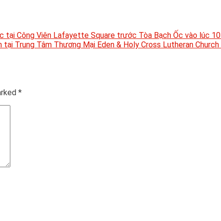
tại Công Viên Lafayette Square trước Tòa Bạch Ốc vào lúc 10
 tại Trung Tâm Thương Mại Eden & Holy Cross Lutheran Church 
marked
*