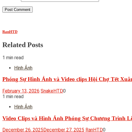
RanHTD
Related Posts
1 min read
Hình Ảnh
Phóng Sự Hình Ảnh và Video clips Hội Chợ Tết Xuâ
February 13, 2026
SnakeHTD
0
1 min read
Hình Ảnh
Video Clips và Hình Ảnh Phóng Sự Chương Trình L
December 26, 2025
December 27, 2025
RanHTD
0