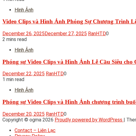
Hình Ảnh
Video Clips và Hình Ảnh Phóng Sự Chương Trình L
December 26, 2025
December 27, 2025
RanHTD
0
2 mins read
Hình Ảnh
Phóng sự Video Clips và Hình Ảnh Lễ Cầu Siêu cho 
December 22, 2025
RanHTD
0
1 min read
Hình Ảnh
Phóng sự Video Clips và Hình Ảnh chương trình buổ
December 20, 2025
RanHTD
0
Copyright © ogma 2026
Proudly powered by WordPress
|
The
Contact – Liên Lạc