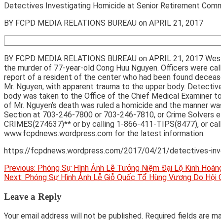
Detectives Investigating Homicide at Senior Retirement Commu
BY FCPD MEDIA RELATIONS BUREAU on APRIL 21, 2017
BY FCPD MEDIA RELATIONS BUREAU on APRIL 21, 2017 West Spring
the murder of 77-year-old Cong Huu Nguyen. Officers were calle
report of a resident of the center who had been found decease
Mr. Nguyen, with apparent trauma to the upper body. Detecti
body was taken to the Office of the Chief Medical Examiner to
of Mr. Nguyen’s death was ruled a homicide and the manner wa
Section at 703-246-7800 or 703-246-7810, or Crime Solvers ele
CRIMES(274637)** or by calling 1-866-411-TIPS(8477), or call 
www.fcpdnews.wordpress.com for the latest information.
https://fcpdnews.wordpress.com/2017/04/21/detectives-investi
Post
Previous:
Phóng Sự Hình Ảnh Lễ Tưởng Niệm Đại Lộ Kinh Hoàng
Next:
Phóng Sự Hình Ảnh Lễ Giỗ Quốc Tổ Hùng Vương Do Hội 
navigation
Leave a Reply
Your email address will not be published.
Required fields are 