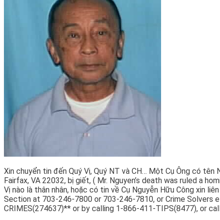
Xin chuyển tin đến Quý Vị, Quý NT và CH… Một Cụ Ông có tên Ng
Fairfax, VA 22032, bị giết, ( Mr. Nguyen’s death was ruled a 
Vị nào là thân nhân, hoặc có tin về Cụ Nguyễn Hữu Công xin liê
Section at 703-246-7800 or 703-246-7810, or Crime Solvers ele
CRIMES(274637)** or by calling 1-866-411-TIPS(8477), or call