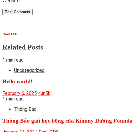
Website
RanHTD
Related Posts
1 min read
Uncategorized
Hello world!
February 6, 2025
4un5k
1
1 min read
Thông Báo
Thông Báo giải học bổng của Kimmy Dương Founda