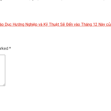
iáo Dục Hướng Nghiệp và Kỹ Thuật Sẽ Đến vào Tháng 12 Này c
marked
*