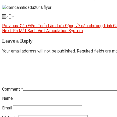
]]]]>
]]>
Post
Previous:
Các Đêm Triển Lãm Lưu Động về các chương trình G
Next:
Ra Mắt Sách Viet Articulation System
navigation
Leave a Reply
Your email address will not be published.
Required fields are 
Comment
*
Name
Email