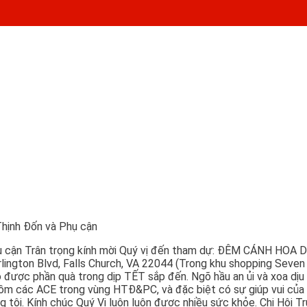
Thịnh Đốn và Phụ cận
hụ cận Trân trọng kính mời Quý vị đến tham dự: ĐÊM CÁNH HOA 
rlington Blvd, Falls Church, VA 22044 (Trong khu shopping Seve
được phần quà trong dịp TẾT sắp đến. Ngõ hầu an ủi và xoa dịu
ồm các ACE trong vùng HTĐ&PC, và đặc biệt có sự giúp vui của 
úng tôi. Kính chúc Quý Vị luôn luôn được nhiều sức khỏe. Chi H