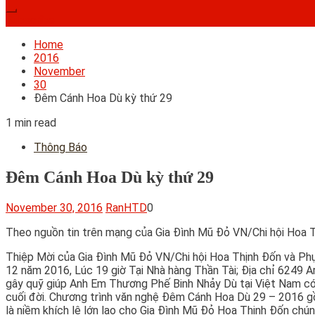
Subscribe
Home
2016
November
30
Đêm Cánh Hoa Dù kỳ thứ 29
1 min read
Thông Báo
Đêm Cánh Hoa Dù kỳ thứ 29
November 30, 2016
RanHTD
0
Theo nguồn tin trên mạng của Gia Đình Mũ Đỏ VN/Chi hội Hoa 
Thiệp Mời của Gia Đình Mũ Đỏ VN/Chi hội Hoa Thịnh Đốn và P
12 năm 2016, Lúc 19 giờ Tại Nhà hàng Thần Tài; Địa chỉ 6249 A
gây quỹ giúp Anh Em Thương Phế Binh Nhảy Dù tại Việt Nam có 
cuối đời. Chương trình văn nghệ Đêm Cánh Hoa Dù 29 – 2016 g
là niềm khích lệ lớn lao cho Gia Đình Mũ Đỏ Hoa Thịnh Đốn ch