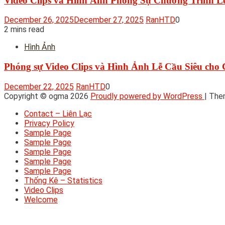
Video Clips và Hình Ảnh Phóng Sự Chương Trình L
December 26, 2025
December 27, 2025
RanHTD
0
2 mins read
Hình Ảnh
Phóng sự Video Clips và Hình Ảnh Lễ Cầu Siêu cho 
December 22, 2025
RanHTD
0
Copyright © ogma 2026
Proudly powered by WordPress
|
The
Contact – Liên Lạc
Privacy Policy
Sample Page
Sample Page
Sample Page
Sample Page
Sample Page
Thống Kê – Statistics
Video Clips
Welcome