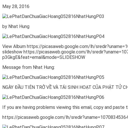
May 28, 2016
by Nhat Hung
View Album https://picasaweb.google.com/lh/sredir?una
slideshow https://picasaweb.google.com/lh/sredir?unam
p3GkgE&feat=email&mode=SLIDESHOW
Message from Nhat Hung:
NGÀY ĐẦU TIÊN TRỞ VỀ VÀ TÁI SINH HOẠT CỦA PHẬT TỬ C
If you are having problems viewing this email, copy and paste t
https://picasaweb.google.com/lh/sredir?uname=1070834