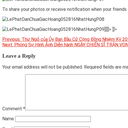
To share your photos or receive notification when your friend
]]]]>
]]>
Post
Previous:
Thư Ngỏ của Ủy Ban Bầu Cử Cộng Đồng Nhiệm Kỳ 2
Next:
Phóng Sự Hình Ảnh Diễn hành NGÀY CHIẾN SĨ TRẬN VON
navigation
Leave a Reply
Your email address will not be published.
Required fields are 
Comment
*
Name