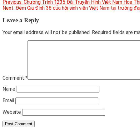
Post
Previous:
Chương Trình 1235 Đài Truyền Hình Việt Nam Hoa T
Next:
Đêm Gia Đình 38 của hội sinh viên Việt Nam tại trường đ
navigation
Leave a Reply
Your email address will not be published.
Required fields are 
Comment
*
Name
Email
Website