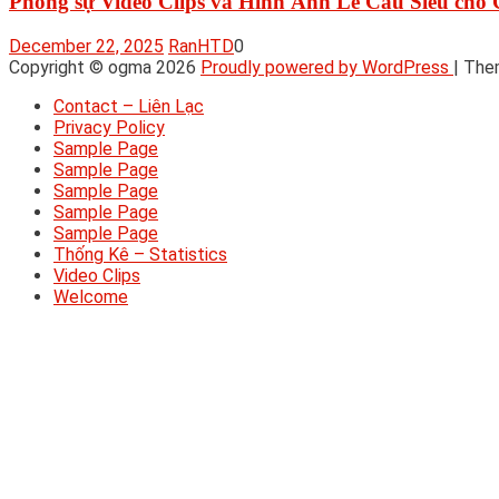
Phóng sự Video Clips và Hình Ảnh Lễ Cầu Siêu cho 
December 22, 2025
RanHTD
0
Copyright © ogma 2026
Proudly powered by WordPress
|
The
Contact – Liên Lạc
Privacy Policy
Sample Page
Sample Page
Sample Page
Sample Page
Sample Page
Thống Kê – Statistics
Video Clips
Welcome