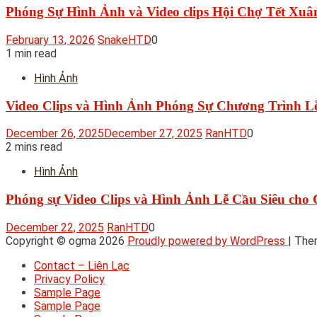
Phóng Sự Hình Ảnh và Video clips Hội Chợ Tết Xuâ
February 13, 2026
SnakeHTD
0
1 min read
Hình Ảnh
Video Clips và Hình Ảnh Phóng Sự Chương Trình L
December 26, 2025
December 27, 2025
RanHTD
0
2 mins read
Hình Ảnh
Phóng sự Video Clips và Hình Ảnh Lễ Cầu Siêu cho 
December 22, 2025
RanHTD
0
Copyright © ogma 2026
Proudly powered by WordPress
|
The
Contact – Liên Lạc
Privacy Policy
Sample Page
Sample Page