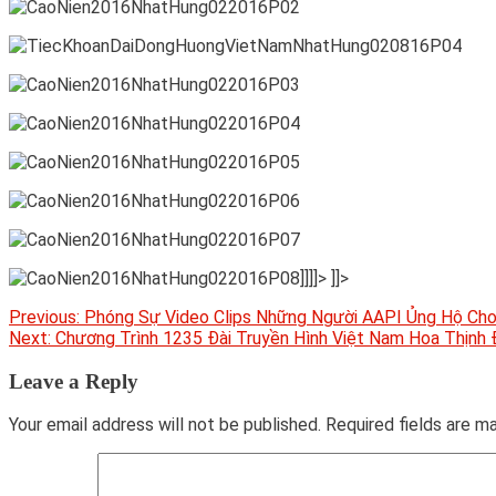
]]]]>
]]>
Post
Previous:
Phóng Sự Video Clips Những Người AAPI Ủng Hộ Cho H
Next:
Chương Trình 1235 Đài Truyền Hình Việt Nam Hoa Thịn
navigation
Leave a Reply
Your email address will not be published.
Required fields are 