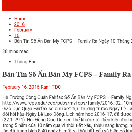
Subscribe
Home
2016
February
16
Bản Tin Số Ấn Bản My FCPS – Family Ra Ngày 10 Tháng 
38 mins read
Thông Báo
Bản Tin Số Ấn Bản My FCPS – Family Ra 
February 16, 2016
RanHTD
0
Hệ Trường Công Quận Fairfax Số Ấn Bản My FCPS – Family Ngày 10 Tháng 2, 2016 Ghi Chú của Chủ Bút: Bản trực tuyến nguyên văn của tập tin My FCPS – Family có thể tìm được tại http://www.fcps.edu/cco/pubs/myfcps/family/2016_02_10index.shtml. Hội Đồng Giáo Dục Quận Fairfax Cứu Xét Tựu Trường Trước Ngày Lễ Lao Động cho Năm Học 2017-18 Hội Đồng Giáo Dục Quận Fairfax sẽ cứu xét tựu trường trước Ngày Lễ Lao Động cho năm học 2017-18, hiện nay Hệ Trường Công Quận Fairfax (FCPS) hội đủ điều kiện cho một bãi miễn khỏi điều kiện đòi hỏi hậu-Ngày Lễ Lao Động. Lịch năm học 2016-17, đã được thông qua vào Tháng Chạp, vẫn còn hiệu lực và chỉ định ngày Thứ Ba 6 Tháng 9, là ngày tựu trường. Theo Bộ Luật của Virginia (22.1-79.1), Hội Đồng Giáo Dục có thể khước từ điều kiện đòi hỏi của tiểu bang để khai giảng trường sau Ngày Lễ Lao Động nếu một hệ trường công lập đóng cửa trung bình 8 ngày mỗi năm trong 5 năm của 10 năm qua vì thời tiết xấu, thiếu năng lượng, mất điện, hay tình huống khẩn cấp khác. FCPS hội đủ điều kiện cho sự bãi miễn vì trong 5 năm của 10 năm qua, hệ trường công lập đã trung bình 8,40 ngày bị mất vì thời tiết xấu và biến cố khác. Căn cứ trên trung bình hiện nay của những ngày bị mất, giải pháp chọn bãi miễn sẽ tiếp tục ít nhất cho đến hết năm học 2019-20. Hội Đồng Giáo Dục sẽ thảo luận vấn đề tại kỳ họp công tác tương lai và trước khi biểu quyết, sẽ thu thập sự góp ý phản hồi từ các phụ huynh, giáo viên, và thành viên cộng đồng. Hội Đồng Giáo Dục Quận Fairfax Thông Qua Ngân Sách Quảng Bá $2,67 Tỷ cho Tài Khóa 2017 Hội Đồng Giáo Dục Quận Fairfax đã thông qua Ngân Sách Quảng Bá $2,67 tỷ cho năm học 2016-17 (Tài Khóa 2017), một gia tăng 4,80 phần trăm, hay $121,40 triệu, từ Ngân Sách Đã Chấp Thuận cho Tài Khóa 2016. Ngân sách cho Tài Khóa 2017 bao gồm một gia tăng lương bổng (nấc bậc lương và một phần trăm điều chỉnh theo thang bậc thị trường) cho tất cả nhân viên, thêm $40 triệu để nâng cao lương bổng giáo viên và làm cho mức lương có sức cạnh tranh hơn, và tài khoản để giảm sỹ số lớp học trong các trường tiểu học. “Ngân sách chủ yếu là ghi nhận những giá trị, và Ngân Sách Quảng Bá phản ảnh sự hỗ trợ vững chắc của cộng đồng nầy cho các trường công lập ưu hạng,” Chủ Tịch Hội Đồng Giáo Dục Pat Hynes nói. “Bao gồm việc lên lương thiết yếu cho các giáo viên, bắt đầu giải quyết sỹ số lớp học và, quan trọng hơn hết, đề nghị không cắt bớt những chương trình thượng hạng mà chúng ta trông đợi ở Hệ Trường Công Quận Fairfax.” Thêm chi tiết về việc tham gia vào tiến trình ngân sách Tài Khóa 2017 và toàn bộ lịch trình ngân sách có sẵn trực tuyến tại http://www.fcps.edu/news/fy2017.shtml. Những Buổi Họp Thu Thập Ý Kiến Tới của Tổng Giám Đốc Học Vụ Được Tổ Chức Ngày 17 Tháng 2 tại Trường Trung Học Annandale, Ngày 23 Tháng 2 tại Trường Trung Học South County Tổng Giám Đốc Học Vụ Karen K. Garza mời gọi các học sinh, phụ huynh, nhân viên, và thành viên cộng đồng tham gia vào bất cứ những buổi họp Thu Thập Ý Kiến 2016 nào sắp tới. Những buổi họp tới sẽ được tổ chức lúc 6:30 tối vào ngày Thứ Tư 17 tháng 2, tại Trường Trung Học Annandale, và Thứ Ba 23 tháng 2, tại Trường Trung Học South County. Bà Garza, có các phụ tá tổng giám đốc học vụ vùng đi cùng, sẽ cung cấp cập nhật về ngân sách, Kế Hoạch Sách Lược, những sáng kiến lớp học, và sự việc xảy ra khác tại FCPS và lắng nghe những ý kiến, điều nhận xét, và điều thắc mắc của khán thính giả. Những người dự trù đến dự được yêu cầu ghi danh trước trực tuyến và ghi c