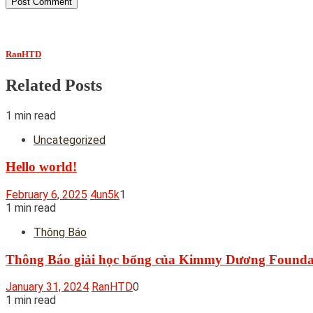
RanHTD
Related Posts
1 min read
Uncategorized
Hello world!
February 6, 2025
4un5k
1
1 min read
Thông Báo
Thông Báo giải học bổng của Kimmy Dương Founda
January 31, 2024
RanHTD
0
1 min read