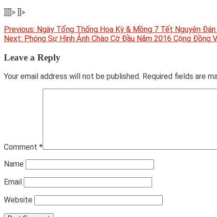
]]]]>
]]>
Post
Previous:
Ngày Tổng Thống Hoa Kỳ & Mồng 7 Tết Nguyên Đán 
Next:
Phóng Sự Hình Ảnh Chào Cờ Đầu Năm 2016 Cộng Đồng V
navigation
Leave a Reply
Your email address will not be published.
Required fields are 
Comment
*
Name
Email
Website